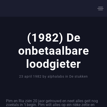
(1982) De
onbetaalbare
loodgieter
23 april 1982
by
alphalabs
in
De stukken
Pim en Ria zién 20 jaor getrouwd en neet alles geit nog
zoeëals in 't begin. Pim wilt alles op ein rièke zette en