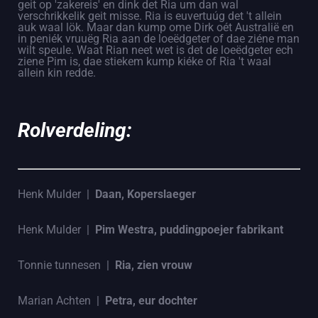
geit op 'zakereis' en dink det Ria um dan wal
verschrikkelik geit misse. Ria is euvertuúg det 't allein
auk waal lök. Maar dan kump ome Dirk oét Australië en
in peniék vruuëg Ria aan de loeëdgeter of dae ziéne man
wilt speule. Waat Rian neet wet is det de loeëdgeter ech
ziene Pim is, dae stiekem kump kiéke of Ria 't waal
allein kin redde.
Rolverdeling:
Henk Mulder |
Daan, Koperslaeger
Henk Mulder |
Pim Westra, puddingpoejer fabrikant
Tonnie tunnesen |
Ria, zien vrouw
Marian Achten |
Petra, eur dochter