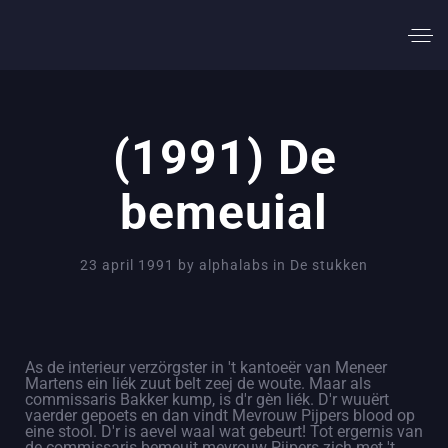
(1991) De
bemeuial
23 april 1991
by
alphalabs
in
De stukken
As de interieur verzörgster in 't kantoeër van Meneer
Martens ein liék zuut belt zeej de woute. Maar als
commissaris Bakker kump, is d'r gèn liék. D'r wuuërt
vaerder gepoets en dan vindt Mevrouw Pijpers blood op
eine stool. D'r is aevel waal wat gebeurt! Tot ergernis van
de commissaris bemeujt mevrouw Pijpers zich met 't