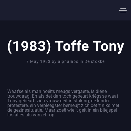
(1983) Toffe Tony
7 May 1983
by
alphalabs
in
De stökke
Waat'se als man noéits meugs vergaete, is diéne
trouwdaag. En als det dan toch gebeurt kriégs'se waat
Tony gebeurt: zién vrouw geit in staking, de kinder
protestere, ein verpleegster bemeujt zich oét 't niks met
de gezinssituatie. Maar zoeë wie 't geit in ein bliejspel
los alles als vanzelf op.