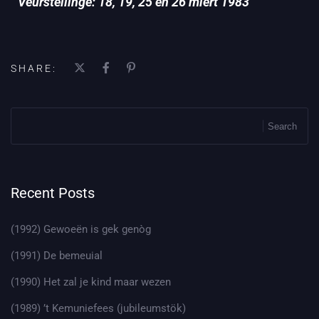
Veurstellinge: 18, 19, 25 en 26 mièrt 1983
SHARE:
Search
Recent Posts
(1992) Gewoeën is gek genòg
(1991) De bemeuial
(1990) Het zal je kind maar wezen
(1989) ’t Kemuniefees (jubileumstök)