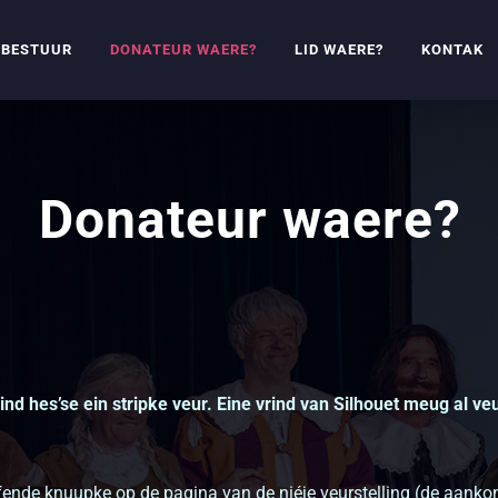
BESTUUR
DONATEUR WAERE?
LID WAERE?
KONTAK
Donateur waere?
ind hes’se ein stripke veur. Eine vrind van Silhouet meug al veu
reffende knuupke op de pagina van de niéje veurstelling (de aan