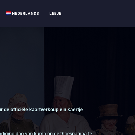
NEDERLANDS
LEEJE
r de officiële kaartverkoup ein kaertje
kondiging dao van kump op de thoéspagina te