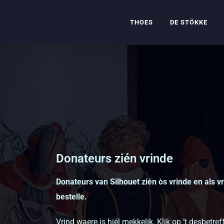
THOES
DE STÖKKE
Donateurs zién vrinde
Donateurs van Silhouet zién òs vrinde en als vr
bestelle.
Vrind waere is hiél mekkelik. Klik op ‘t desbet