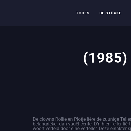
THOES
DE STÖKKE
(1985) 
De clowns Rollie en Plotje liére de zuunige Teller
belangriéker dan vuuël cente. D'n hiér Teller lié
woort verteld door eine verteller. Deze einakter 