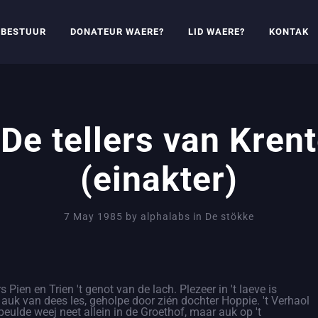
BESTUUR
DONATEUR WAERE?
LID WAERE?
KONTAK
De tellers van Kren
(einakter)
7 May 1985
by
alphalabs
in
De stökke
s Pien en Trien 't genot van de lach. Plezeer in 't laeve is
rt auk van dees les, geholpe door zién dochter Hoppie. 't Verhaol
speulde weej neet allein in de Groethof, maar auk op 't