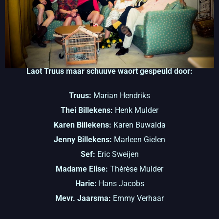
Laot Truus maar schuuve waort gespeuld door:
Truus:
Marian Hendriks
Thei Billekens:
Henk Mulder
Karen Billekens:
Karen Buwalda
Jenny Billekens:
Marleen Gielen
Sef:
Eric Sweijen
Madame Elise:
Thérèse Mulder
Harie:
Hans Jacobs
Mevr. Jaarsma:
Emmy Verhaar