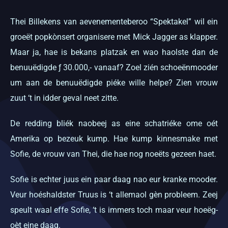
Thei Billekens van aevenementeberoo “Spektakel” wil ein
groeët popkònsert organisere met Mick Jagger as klapper.
Maar ja, hae is bekans platzak en wao haolste dan de
benuuëdigde ƒ 30.000,- vanaaf? Zoel zién schoeënmooder
um aan de benuuëdigde piéke wille helpe? Zien vrouw
zuut ‘t in idder geval neet zitte.
De redding bliék naobeej as eine schatriéke ome oét
Amerika op bezeuk kump. Hae kump kinnesmake met
Sofie, de vrouw van Thei, die hae nog noeëts gezeen haet.
Sofie is echter juus ein paar daag nao eur kranke mooder.
Veur hoéshaldster Truus is ‘t allemaol gèn probleem. Zeej
speult waal effe Sofie, ‘t is immers toch maar veur hoeëg-
oèt eine daag.