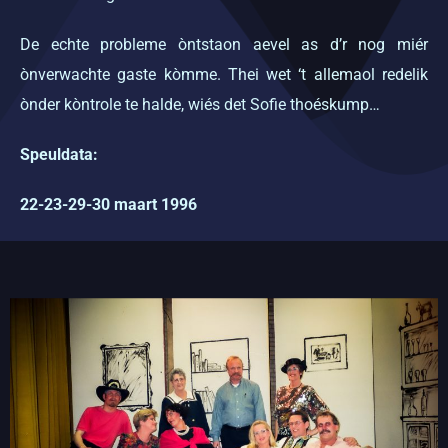
De echte probleme òntstaon aevel as d’r nog miér
ònverwachte gaste kòmme. Thei wet ‘t allemaol redelik
ònder kòntrole te halde, wiés det Sofie thoéskump…
Speuldata:
22-23-29-30 maart 1996