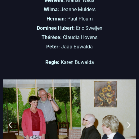
Merieke:
Marian Naus
Wilma:
Jeanne Mulders
Herman:
Paul Ploum
Dominee Hubert:
Eric Sweijen
Thérèse:
Claudia Hovens
Peter:
Jaap Buwalda
Regie:
Karen Buwalda