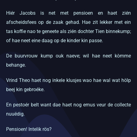
Hiér Jacobs is net met pensioen en haet zién
afscheidsfees op de zaak gehad. Hae zit lekker met ein
tas koffie nao te geneete als zién dochter Tien binnekump;
of hae neet eine daag op de kinder kin passe.
De buurvrouw kump ouk naeve; wil hae neet kòmme
behange.
Vrind Theo haet nog inkele klusjes wao hae wal wat hölp
beej kin gebroéke.
En pestoér belt want dae haet nog emus veur de collecte
nuuëdig.
Pensioen! Intelik rös?