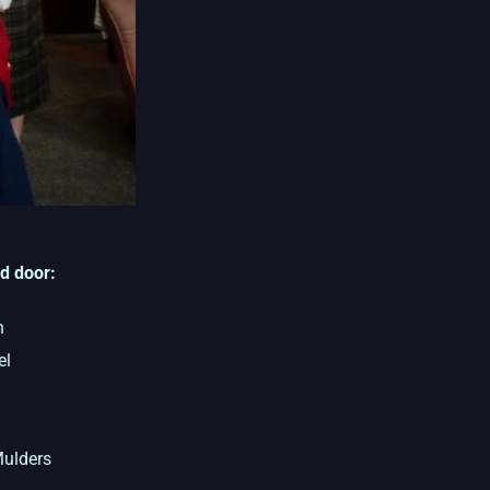
d door:
n
el
ulders