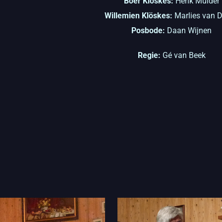
Boer Klöskes:
Henk Mulder
Willemien Klöskes:
Marlies van 
Posbode:
Daan Wijnen
Regie:
Gé van Beek