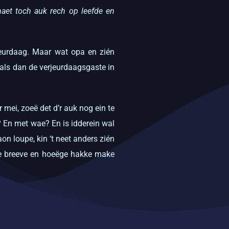
et toch auk rech op leefde en
jeurdaag. Maar wat opa en zién
 als dan de verjeurdaagsgaste in
mei, zoeë det d’r auk nog ein te
? En met wae? En is idderein wal
 loupe, kin ‘t neet anders zién
urde breeve en hoeëge hakke make