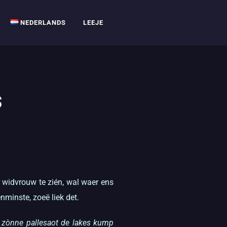
NEDERLANDS
LEEJE
s
 widvrouw te zién, wal waer ens
minste, zoeë liek det.
 zònne pallesaot de lakes kump