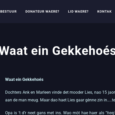
BESTUUR
DONATEUR WAERE?
LID WAERE?
KONTAK
Waat ein Gekkehoé
Waat ein Gekkehoés
Dochters Ank en Marleen vinde det mooder Lies, nao 15 jaor
aan de man meug. Maar dao haet Lies gaar gènne zin in…..ten
Opa is ‘t d’r neet gans met ins. Wao mòt hae haer als “
heej