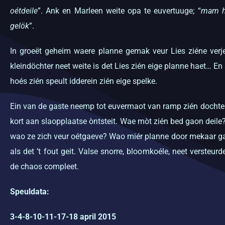
oétdeile
”. Ank en Marleen weite opa te euvertuuge; “
mam ha
gelök
”.
In groeët geheim waere planne gemak veur Lies ziéne ver
kleindöchter neet weite is det Lies zién eige planne haet… En
hoés zién speult idderein zién eige spelke.
Ein van de gaste neemp tot euvermaot van ramp zién dochter 
kort aan slaopplaatse òntsteit. Wae mòt zién bed gaon deile
wao ze zich veur oétgaeve? Wao miér planne door mekaar gaon
als det ’t fout geit. Valse snorre, bloomkoéle, neet verste
de chaos compleet.
Speuldata:
3-4-8-10-11-17-18 april 2015